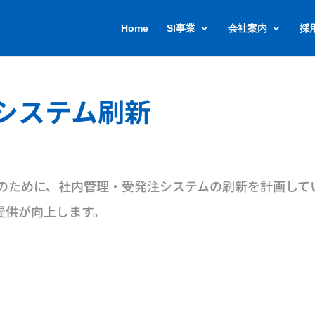
Home
SI事業
会社案内
採
システム刷新
上のために、社内管理・受発注システムの刷新を計画し
提供が向上します。